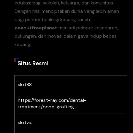
edukasi bagi sekolah, keluarga, dan komunitas.
Dengan misi menciptakan dunia yang lebih aman
bagi penderita alergi kacang tanah,
peanutfreeplanet
menjadi pelopor kesadaran,
dukungan, dan inovasi dalam gaya hidup bebas
kacang.
Situs Resmi
slot88
https://forest-ray.com/dental-
treatment/bone-grafting
slotvip