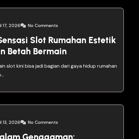
il 17, 2026
No Comments
Sensasi Slot Rumahan Estetik
in Betah Bermain
n…
il 13, 2026
No Comments
 dalam Genggaman: