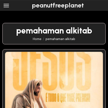
Skip
peanutfreeplanet
to
content
pemahaman alkitab
Home
pemahaman alkitab