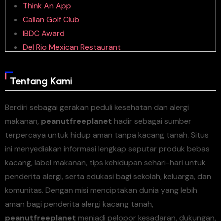
Think An App
Callan Golf Club
IBDC Award
Del Rio Mexican Restaurant
Kuni Search
Megakaya
Tentang Kami
Hfive5 SGD2
Translating Jihad
Berdiri sebagai gerakan peduli kesehatan dan alergi
Spectrum Theme
makanan,
peanutfreeplanet
hadir sebagai sumber
Realistic Foreign Policy
terpercaya untuk hidup aman tanpa kacang tanah. Situs
Paco Rosic
ini menyediakan informasi lengkap seputar produk bebas
Tristate Biodiesel
kacang, label makanan, tips kehidupan sehari-hari untuk
Gidi Box Office
penderita alergi, serta edukasi bagi sekolah, keluarga, dan
Creative Planning
komunitas. Dengan misi menciptakan dunia yang lebih
Card IFF Backpacker
aman bagi penderita alergi kacang tanah,
Michael George Custom Floral
peanutfreeplanet
menjadi pelopor kesadaran, dukungan,