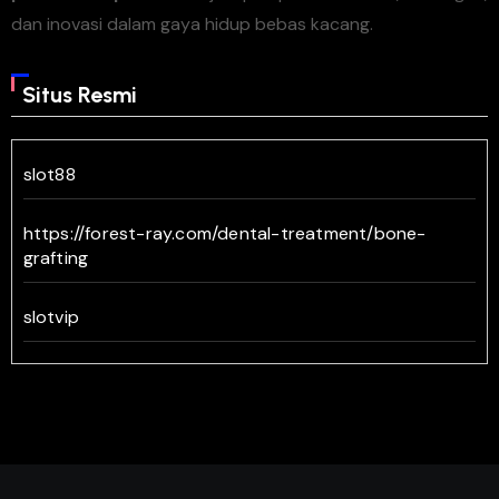
Brazilian Twisters
dan inovasi dalam gaya hidup bebas kacang.
The Center Baltimore
Images Spot
Situs Resmi
Mountaine Meadows
Andys Pure Food
John F Deane
slot88
Just 5 More Minutes
Adeles Over The Rainbow Baskets
https://forest-ray.com/dental-treatment/bone-
grafting
Gods Layer Game
Swanky Chic Boutique
slotvip
Sento Chihiro
Jans Antiques
https://merchantvintner.com/lcbo/
School Net Africa
Fat Backs Rib Shack
https://lbcityguide.com/fun-facts/
Grace o Connor
Eamonn Mallie
https://www.trevormorganmusic.com/music/