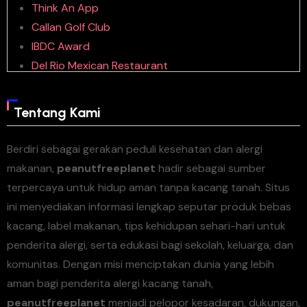
Think An App
Callan Golf Club
IBDC Award
Del Rio Mexican Restaurant
Kuni Search
Megakaya
Tentang Kami
Hfive5 SGD2
Translating Jihad
Berdiri sebagai gerakan peduli kesehatan dan alergi
Spectrum Theme
makanan,
peanutfreeplanet
hadir sebagai sumber
Realistic Foreign Policy
terpercaya untuk hidup aman tanpa kacang tanah. Situs
Paco Rosic
ini menyediakan informasi lengkap seputar produk bebas
Tristate Biodiesel
kacang, label makanan, tips kehidupan sehari-hari untuk
Gidi Box Office
penderita alergi, serta edukasi bagi sekolah, keluarga, dan
Creative Planning
komunitas. Dengan misi menciptakan dunia yang lebih
Card IFF Backpacker
aman bagi penderita alergi kacang tanah,
Michael George Custom Floral
peanutfreeplanet
menjadi pelopor kesadaran, dukungan,