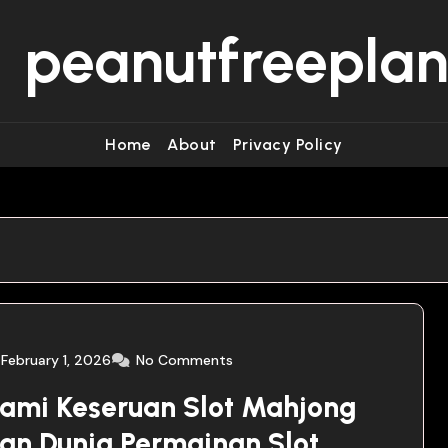
peanutfreeplan
Home
About
Privacy Policy
February 1, 2026
No Comments
ami Keseruan Slot Mahjong
an Dunia Permainan Slot