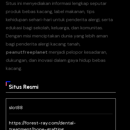
Situs ini menyediakan informasi lengkap seputar
produk bebas kacang, label makanan, tips
kehidupan sehari-hari untuk penderita alergi, serta
edukasi bagi sekolah, keluarga, dan komunitas.
Dengan misi menciptakan dunia yang lebih aman
bagi penderita alergi kacang tanah,
peanutfreeplanet
menjadi pelopor kesadaran,
dukungan, dan inovasi dalam gaya hidup bebas
kacang.
Situs Resmi
slot88
https://forest-ray.com/dental-
treatment/bone-grafting