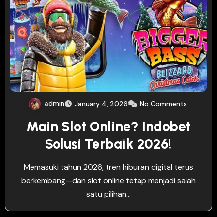
admin
January 4, 2026
No Comments
Main Slot Online? Indobet
Solusi Terbaik 2026!
Memasuki tahun 2026, tren hiburan digital terus
berkembang—dan slot online tetap menjadi salah
satu pilihan…